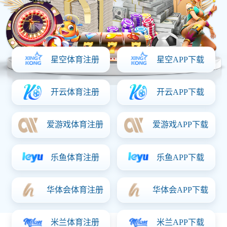
4. 我有哪些行为是不被允许的？
5. 我的信息会被如何保护？
6. 协议条款是否会变更？
7. 如有疑问应如何联系？
荣誉与成就
乐动官网 在多个国际赛事科技平台评比中脱颖而出，持续提
升安全性与观赛体验。