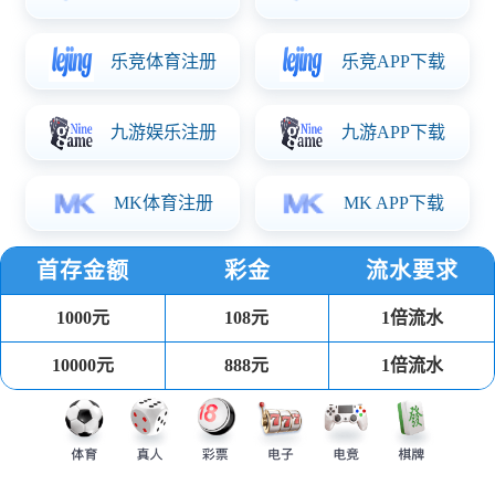
亚洲体育服务平台大奖
2022 年度综合类数字体育平台荣誉奖项，肯定平台服务能
力。