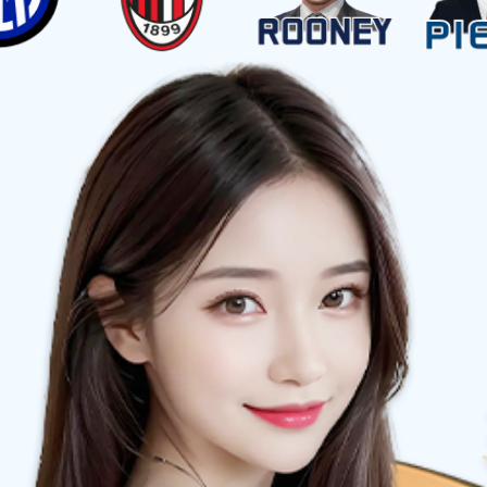
步三分7投5中 独行侠关键时
2026-06-03 13:52
64 次阅读
首页
/
体育热讯
，达拉斯独行侠队在一场焦点之战中凭借卢卡·东契奇的超神发挥，以1
在熟悉的“三分线外后撤步”模式下7投5中，命中率高达71.4%
独行侠在比赛最后阶段的战术布置，围绕东契奇的后撤步三分展