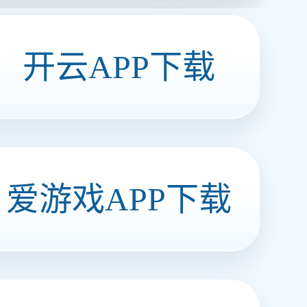
下一篇：
过去十年防守效率榜：戈贝尔四度封