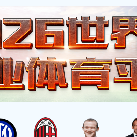
App
关于我们
体育热讯
体育盛事
门体育项目。
容实时更新
。