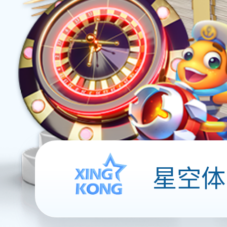
战术成效与
东契奇的高效表现，并
东契奇在外线持球时
后，也能精准找到空位
撤步三分战术贡献了
的得分方式。
展望未来，东契奇的后
针对这一战术做出调
球队能进一步丰富战