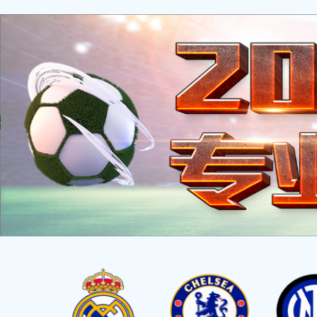
乐动官网
带您畅享全球
专业平台，数据精准，
高清直播
覆盖热
聚焦足球、篮球、电竞等赛事，
每日内
极速访问
下载APP