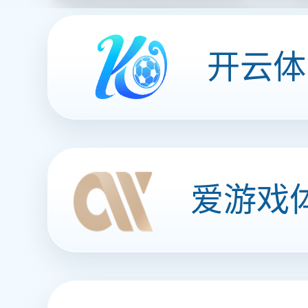
上一篇：
守望先锋联赛积分：上海龙之队以7…
延伸阅读
1.
纳达尔复出首战质疑裁判未喊界内，对手赛
2026-07-22
2.
大坂直美产后复出排名跌出前200，前世界第
2026-07-23
3.
广东队最适合的大外援？“加强版周琦”打成
2026-05-23
4.
凯恩加盟拜仁首季颗粒无收，孔帕尼执教后