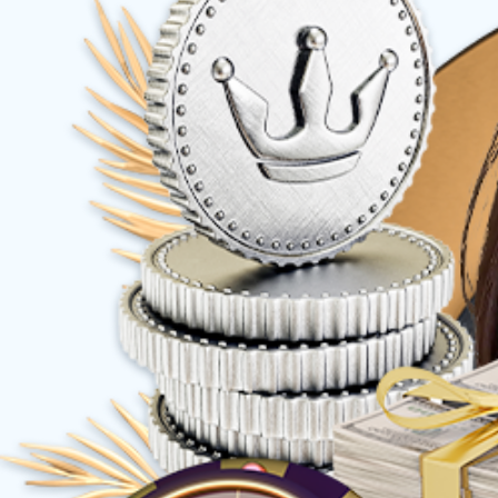
东契奇后撤
东契奇的后撤步三分
节奏变化制造投篮空间
了对手的防守体系。数
侧45度角，这恰恰是
速拉开空间，让他获
关键时刻战术
比赛最后3分钟，独行
球掩护，将球权交到
分命中，直接打停对
力。当防守方被迫扩
键时刻的战术执行，
改变防守策略的“万能