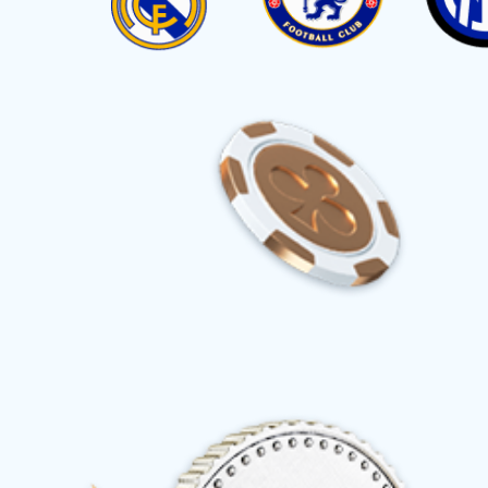
东契奇后撤
北京时间11月17日
敌。全场比赛，东契奇
器。更为关键的是，
胜局。